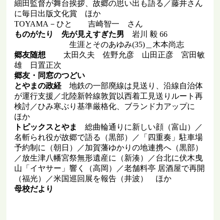
細田監督が舞台挨拶、故郷の思い出も語る／藤井さん
に毎日出版文化賞 ほか
TOYAMA－ひと 吉崎智一 さん
ものがたり 先が見えすぎた男
岩川 毅 66
生涯とそのあゆみ(35)＿木本尚志
郷友随想
太田久夫 佐野允彦 山田正彦 宮田敏
雄 日置正次
郷友・同窓のつどい
とやまの政経
地鉄の一部廃線は見送り、沿線自治体
が運行支援／北陸新幹線敦賀以西着工見送りルート再
検討／ひみ寒ぶり基準厳格化、ブランド力アップに
ほか
トピックスとやま
総曲輪通りに新しい顔（富山）／
名斬られ役が故郷で語る（黒部）／「四重奏」駐車場
予約制に（朝日）／加賀藩ゆかりの地連携へ（黒部）
／放生津八幡宮祭無形遺産に（新湊）／台北に伏木曳
山「イヤサー」響く（高岡）／老舗料亭 居酒屋で再開
（福光）／米国巡回展を報告（井波） ほか
母校だより