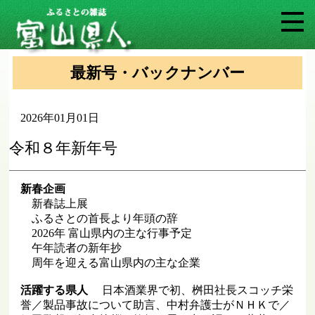
最新号・バックナンバー
2026年01月01日
令和８年新年号
新春企画
新春誌上展
ふるさとの首長より年頭の辞
2026年 富山県内の主な行事予定
午年読者の新年抄
周年を迎える富山県内の主な企業
活躍する県人
日本酒業界で初、桝田社長スコッチ栄
誉／製品事故について助言、中村弁護士がＮＨＫで／