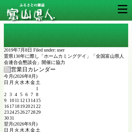
2013年（平成25年）
2019年7月8日
Filed under:
user
置県130年に際し「ホームカミングデイ」「全国富山県人
会連合会懇談会」開催に協力
営業日カレンダー
今月(2026年8月)
日
月
火
水
木
金
土
1
2
3
4
5
6
7
8
9
10
11
12
13
14
15
16
17
18
19
20
21
22
23
24
25
26
27
28
29
30
31
翌月(2026年9月)
日
月
火
水
木
金
土