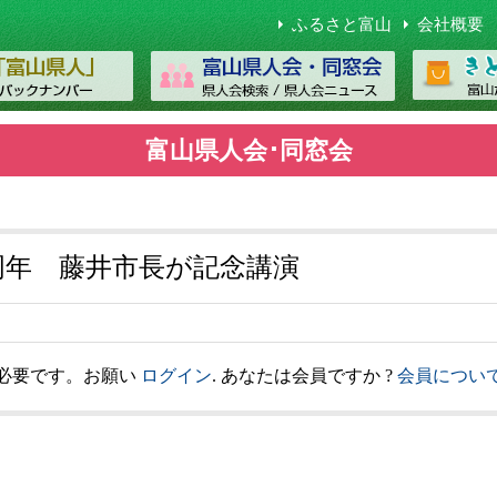
ふるさと富山
会社概要
富山県人会･同窓会
周年 藤井市長が記念講演
必要です。お願い
ログイン
. あなたは会員ですか ?
会員につい