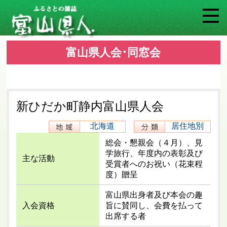
富山県人会･同窓会
新ひだか町静内富山県人会
北海道
居住地別
総会・懇親会（４月）、見
学旅行、年度内の表彰及び
主な活動
受賞者へのお祝い（花束程
度）贈呈
富山県出身者及び本会の趣
入会資格
旨に賛同し、会費を払って
出席する者