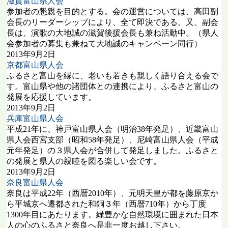
滋賀富山県人会
参加者の懇親を目的とする。会の運営については、高田副
会長のリーダーシップにより、全て即決である。又、副会
長は、演歌の大地誠の滋賀後援会長も兼ね活動中。（県人
会参加者の募集も兼ねて大地誠のキャンペーン同行）
2013年9月2日
京都富山県人会
ふるさと富山を縁に、老いも若きも親しく語り合える会で
す。富山県や他の諸団体との連携により、ふるさと富山の
発展を応援しています。
2013年9月2日
兵庫富山県人会
平成21年に、神戸富山県人会（明治38年発足）、近畿富山
県人会西宮支部（昭和58年発足）、尼崎富山県人会（平成
元年発足）の３県人会が合併して発足しました。ふるさと
の発展と県人の親睦を図る楽しい会です。
2013年9月2日
奈良富山県人会
奈良は平成22年（西暦2010年）、元明天皇が都を藤原京か
ら平城京へ遷都された和銅３年（西暦710年）から丁度
1300年目にあたります。緑豊かな自然環境に囲まれた日本
人の心のふるさと奈良へ是非一度お越し下さい。