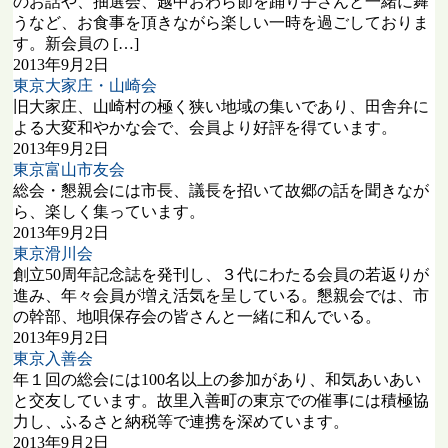
のお話や、抽選会、越中おわら節を踊り手さんと一緒に舞
うなど、お食事を頂きながら楽しい一時を過ごしておりま
す。新会員の […]
2013年9月2日
東京大家庄・山崎会
旧大家庄、山崎村の極く狭い地域の集いであり、田舎弁に
よる大変和やかな会で、会員より好評を得ています。
2013年9月2日
東京富山市友会
総会・懇親会には市長、議長を招いて故郷の話を聞きなが
ら、楽しく集っています。
2013年9月2日
東京滑川会
創立50周年記念誌を発刊し、３代にわたる会員の若返りが
進み、年々会員が増え活気を呈している。懇親会では、市
の幹部、地唄保存会の皆さんと一緒に和んでいる。
2013年9月2日
東京入善会
年１回の総会には100名以上の参加があり、和気あいあい
と交友しています。故里入善町の東京での催事には積極協
力し、ふるさと納税等で連携を深めています。
2013年9月2日