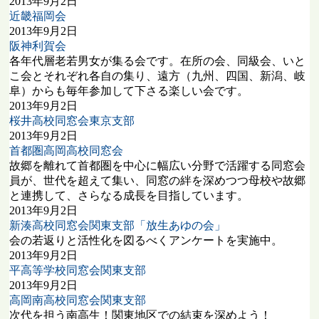
2013年9月2日
近畿福岡会
2013年9月2日
阪神利賀会
各年代層老若男女が集る会です。在所の会、同級会、いと
こ会とそれぞれ各自の集り、遠方（九州、四国、新潟、岐
阜）からも毎年参加して下さる楽しい会です。
2013年9月2日
桜井高校同窓会東京支部
2013年9月2日
首都圏高岡高校同窓会
故郷を離れて首都圏を中心に幅広い分野で活躍する同窓会
員が、世代を超えて集い、同窓の絆を深めつつ母校や故郷
と連携して、さらなる成長を目指しています。
2013年9月2日
新湊高校同窓会関東支部「放生あゆの会」
会の若返りと活性化を図るべくアンケートを実施中。
2013年9月2日
平高等学校同窓会関東支部
2013年9月2日
高岡南高校同窓会関東支部
次代を担う南高生！関東地区での結束を深めよう！