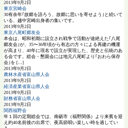
2013年9月2日
東京宮崎会
30有余年｢故郷を語ろう、故郷に思いを寄せよう｣と続いて
いる、越中宮崎出身者の集いです。
2013年9月2日
東京八尾町郷友会
本会は、昭和初期に設立され戦争で活動が途絶えた｢八尾
郷友会｣が、35〜36年頃から有志の方々による再建の機運
が高まり、40年に現名で設立が実現した、歴史と伝統のあ
る会です。総会・懇親会には地元八尾町より｢おわら保存
会｣を […]
2013年9月2日
農林水産省富山県人会
2013年9月2日
経済産業省富山県人会
2013年9月2日
財務省富山県人会
2013年9月2日
関西福野会
年１回の定期総会では、南砺市（福野関係）より来賓を迎
え約40名前後の出席で、夜高節唄い楽しい時を過してい