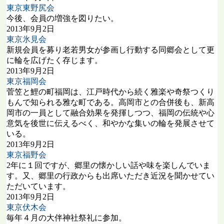
東京東野尻会
今後、会員の増強を図りたい。
2013年9月2日
東京氷見会
新規会員を募り老若男女が参画し行動する同郷会として更
に輪を広げたく存じます。
2013年9月2日
東京福岡会
菅笠と鯉の町福岡は、江戸時代から続く雅楽や奇祭つくり
もんで知られる雅な町である。高岡市との合併後も、新高
岡市の一員として融合効果を発揮しつつ、福岡の伝統や心
意気を後世に伝えるべく、和やかな集いの輪を発展させて
いる。
2013年9月2日
東京福野会
2年に１回ですが、郷里の懐かしい話や味を楽しんでいま
す。又、郷里の行政からも出席いただき近況を聞かせてい
ただいています。
2013年9月2日
東京伏木会
毎年４月の大伴神社祭礼に参加。