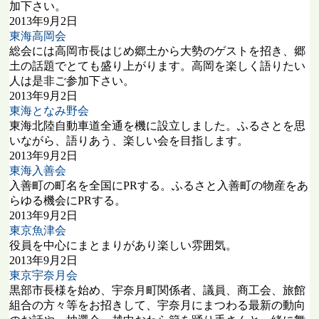
加下さい。
2013年9月2日
東海高岡会
総会には高岡市長はじめ郷土から大勢のゲストを招き、郷
土の話題でとても盛り上がります。高岡を楽しく語りたい
人は是非ご参加下さい。
2013年9月2日
東海となみ野会
東海北陸自動車道全通を機に設立しました。ふるさとを思
いながら、語りあう、楽しい会を目指します。
2013年9月2日
東海入善会
入善町の町名を全国にPRする。ふるさと入善町の物産をあ
らゆる機会にPRする。
2013年9月2日
東京魚津会
役員を中心にまとまりがあり楽しい雰囲気。
2013年9月2日
東京宇奈月会
黒部市長様を始め、宇奈月町関係者、議員、商工会、旅館
組合の方々等をお招きして、宇奈月にまつわる最新の動向