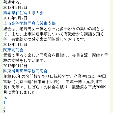
善処する。
2013年9月2日
熊本県在住富山県人会
2013年9月2日
上市高等学校同窓会関東支部
総会は、老若男女一体となった多士済々の集いの場とし
て、また、上市関連事項について有識者から講話を頂く
等、有意義かつ盛況裏に開催致しております。
2013年9月2日
関東高商会
元気で明るく楽しい同窓会を目指し、会員交流・親睦と母
校の支援をしています。
2013年9月2日
関東滑川高等学校同窓会
創校100年の名門校であり伝統校です。卒業生には、福田
富昭（北京五輪/ 日本選手団長）、中屋一博（元滑川市
長）氏等々。しばらくの休会を破り、復活祭を平成20年9
月に実施しました。
≪
1
2
3