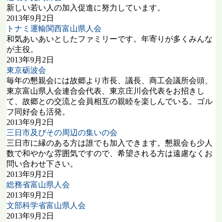
新しい若い人の加入促進に努力しています。
2013年9月2日
トナミ運輸関西富山県人会
和気あいあいとしたファミリーです。年寄りが多くみんな
が主役。
2013年9月2日
東京砺波会
毎年の懇親会には故郷より市長、議長、商工会議所会頭、
東京富山県人会連合会代表、東京庄川会代表をお招きし
て、故郷との交流と会員相互の親睦を楽しんでいる。ゴル
フ同好会も活発。
2013年9月2日
三日市及びその周辺の集いの会
三日市に縁のある方は誰でも加入できます。懇親会も少人
数で和やかな雰囲気ですので、希望される方は遠慮なくお
問い合わせ下さい。
2013年9月2日
総務省富山県人会
2013年9月2日
文部科学省富山県人会
2013年9月2日