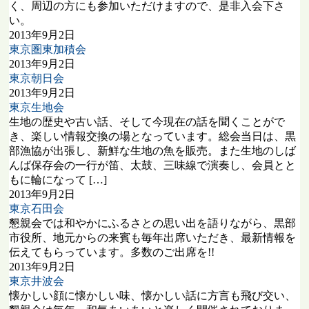
く、周辺の方にも参加いただけますので、是非入会下さ
い。
2013年9月2日
東京圏東加積会
2013年9月2日
東京朝日会
2013年9月2日
東京生地会
生地の歴史や古い話、そして今現在の話を聞くことがで
き、楽しい情報交換の場となっています。総会当日は、黒
部漁協が出張し、新鮮な生地の魚を販売。また生地のしば
んば保存会の一行が笛、太鼓、三味線で演奏し、会員とと
もに輪になって […]
2013年9月2日
東京石田会
懇親会では和やかにふるさとの思い出を語りながら、黒部
市役所、地元からの来賓も毎年出席いただき、最新情報を
伝えてもらっています。多数のご出席を!!
2013年9月2日
東京井波会
懐かしい顔に懐かしい味、懐かしい話に方言も飛び交い、