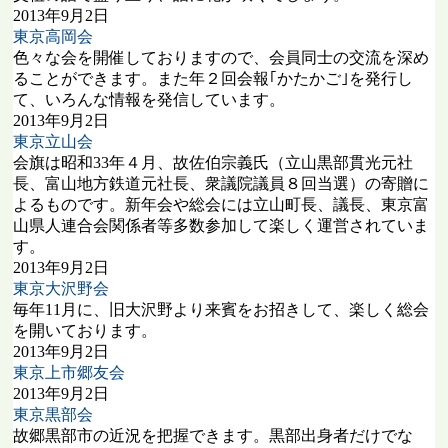
2013年9月2日
東京高岡会
色々な会を開催しておりますので、会員同士の交流を深め
ることができます。また年２回会報｢かたかご｣を発行し
て、いろんな情報を発信しています。
2013年9月2日
東京立山会
会旗は昭和33年４月、故佐伯宗義氏（立山黒部貫光元社
長、富山地方鉄道元社長、衆議院議員８回当選）の寄贈に
よるものです。新年会や総会には立山町長、議長、東京富
山県人連合会関係者等多数参加して楽しく運営されていま
す。
2013年9月2日
東京大沢野会
毎年11月に、旧大沢野より来賓をお招きして、楽しく総会
を開いております。
2013年9月2日
東京上市郷友会
2013年9月2日
東京黒部会
故郷黒部市の近況を把握できます。黒部出身者だけでな