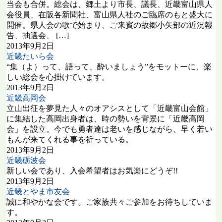
当会も合併。総会は、郷土より市長、議長、近畿富山県人
会役員、在阪各新聞社、富山県人社のご臨席のもと盛大に
開催。県人会の歌で始まり、ご来賓の故郷小矢部の近況報
告、抽選会、 […]
2013年9月2日
近畿たいら会
“集（よ）って、語って、酔いましょう”をモットーに、楽
しい総会を心掛けています。
2013年9月2日
近畿高岡会
立山出征を夢見た人々のオアシスとして「近畿富山会館」
に集結した高岡出身者は、時の勢いを背景に「近畿高岡
会」を設立。今でも勇者達は老いを感じながら、早く若い
もんが来てくれる事を祈っている。
2013年9月2日
近畿砺波会
新しい会であり、入会希望者はお気楽にどうぞ!!
2013年9月2日
近畿とやま市友会
誠に和やかな会です。ご家族共々ご参加をお待ちしていま
す。