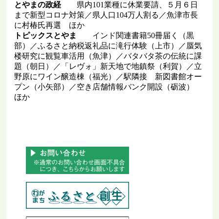
とやまの政経
県内101業種に休業要請、５月６日
まで新型コロナ対策／県人口104万人割る／魚津市長
に村椿氏再選 ほか
トピックスとやま
インド関連書籍50冊届く（黒
部）／ふるさと納税返礼品に滝行体験（上市）／蜃気
楼研究に観覧車活用（魚津）／バタバタ茶の伝統に課
題（朝日）／「レヴォ」新天地で地鎮祭（利賀）／立
野原にワイン醸造棟（福光）／駅隣接 新図書館オー
プン（小矢部）／空き店舗情報バンク開設（砺波）
ほか