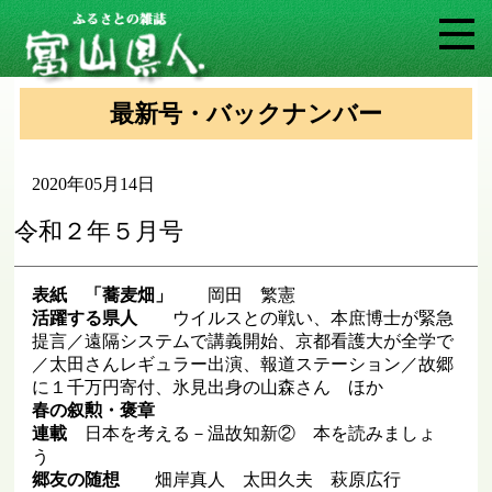
最新号・バックナンバー
2020年05月14日
令和２年５月号
表紙 「蕎麦畑」
岡田 繁憲
活躍する県人
ウイルスとの戦い、本庶博士が緊急
提言／遠隔システムで講義開始、京都看護大が全学で
／太田さんレギュラー出演、報道ステーション／故郷
に１千万円寄付、氷見出身の山森さん ほか
春の叙勲・褒章
連載
日本を考える－温故知新② 本を読みましょ
う
郷友の随想
畑岸真人 太田久夫 萩原広行