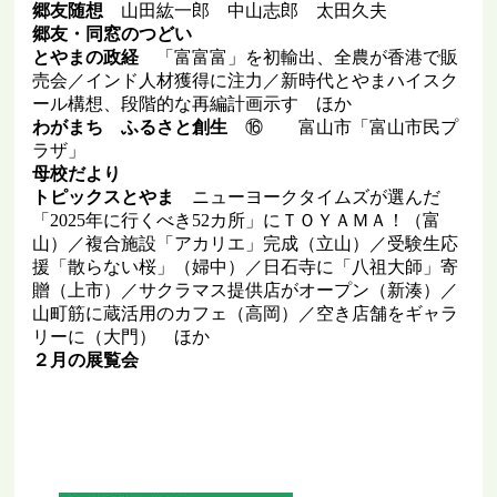
郷友随想
山田紘一郎 中山志郎 太田久夫
郷友・同窓のつどい
とやまの政経
「富富富」を初輸出、全農が香港で販
売会／インド人材獲得に注力／新時代とやまハイスク
ール構想、段階的な再編計画示す ほか
わがまち ふるさと創生
⑯ 富山市「富山市民プ
ラザ」
母校だより
トピックスとやま
ニューヨークタイムズが選んだ
「2025年に行くべき52カ所」にＴＯＹＡＭＡ！（富
山）／複合施設「アカリエ」完成（立山）／受験生応
援「散らない桜」（婦中）／日石寺に「八祖大師」寄
贈（上市）／サクラマス提供店がオープン（新湊）／
山町筋に蔵活用のカフェ（高岡）／空き店舗をギャラ
リーに（大門） ほか
２月の展覧会