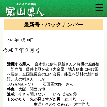
最新号・バックナンバー
2025年01月30日
令和７年２月号
活躍する県人
直木賞に伊与原新さん／将棋の服部慎
一郎六段、藤井七冠を破り大金星／地方創生に向け国
へ要請、全国議長会の山本会長／能登を題材の創作落
語、志の輔さん ほか
TOYAMA－ひと 石田晋太郎 さん
特集
大阪・関西万博
連載
今さら聞けないＩＴいろは講座 ⑩
ものがたり 先が見えすぎた男
岩川 毅 55
生涯とそのあゆみ(25)＿木本尚志