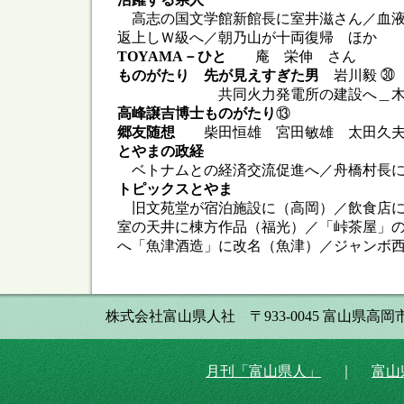
高志の国文学館新館長に室井滋さん／血液
返上しＷ級へ／朝乃山が十両復帰 ほか
TOYAMA－ひと
庵 栄伸 さん
ものがたり 先が見えすぎた男
岩川毅 ㉚
共同火力発電所の建設へ＿木
高峰譲吉博士ものがたり
⑬
郷友随想
柴田恒雄 宮田敏雄 太田久夫
とやまの政経
ベトナムとの経済交流促進へ／舟橋村長に
トピックスとやま
旧文苑堂が宿泊施設に（高岡）／飲食店に
室の天井に棟方作品（福光）／「峠茶屋」
へ「魚津酒造」に改名（魚津）／ジャンボ
株式会社富山県人社 〒933-0045 富山県高岡市本丸町8番34
月刊「富山県人」
｜
富山