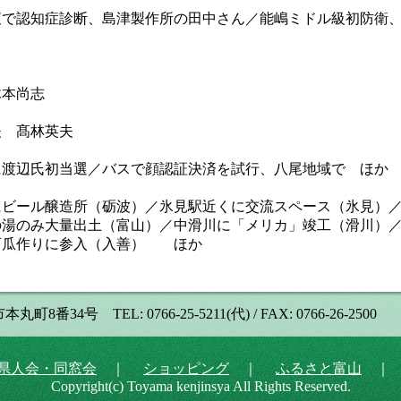
で認知症診断、島津製作所の田中さん／能嶋ミドル級初防衛
本尚志
 髙林英夫
渡辺氏初当選／バスで顔認証決済を試行、八尾地域で ほか
ビール醸造所（砺波）／氷見駅近くに交流スペース（氷見）
の湯のみ大量出土（富山）／中滑川に「メリカ」竣工（滑川）
西瓜作りに参入（入善） ほか
号 TEL: 0766-25-5211(代) / FAX: 0766-26-2500
県人会・同窓会
｜
ショッピング
｜
ふるさと富山
Copyright(c) Toyama kenjinsya All Rights Reserved.