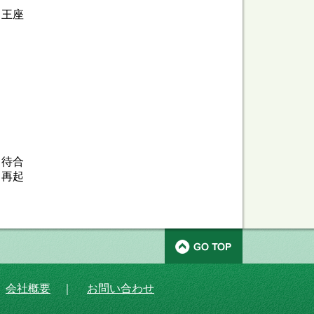
、王座
／待合
／再起
｜
会社概要
｜
お問い合わせ