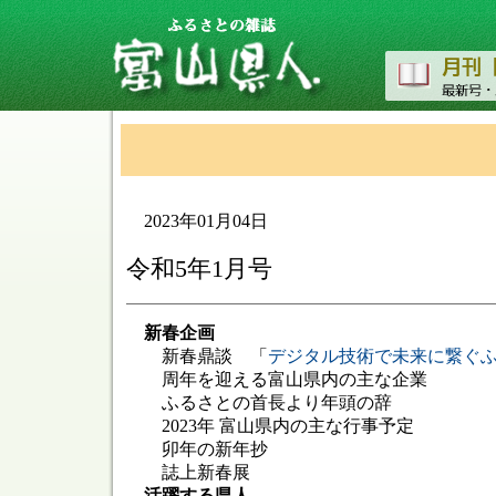
2023年01月04日
令和5年1月号
新春企画
新春鼎談 「
デジタル技術で未来に繋ぐ
周年を迎える富山県内の主な企業
ふるさとの首長より年頭の辞
2023年 富山県内の主な行事予定
卯年の新年抄
誌上新春展
活躍する県人