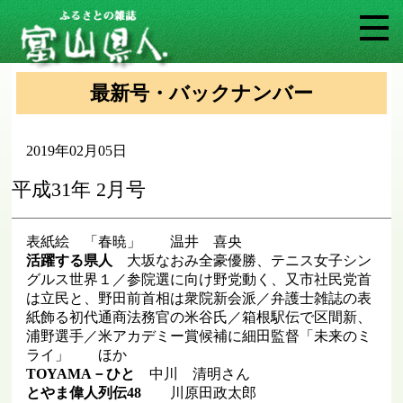
最新号・バックナンバー
2019年02月05日
平成31年 2月号
表紙絵 「春暁」 温井 喜央
活躍する県人
大坂なおみ全豪優勝、テニス女子シン
グルス世界１／参院選に向け野党動く、又市社民党首
は立民と、野田前首相は衆院新会派／弁護士雑誌の表
紙飾る初代通商法務官の米谷氏／箱根駅伝で区間新、
浦野選手／米アカデミー賞候補に細田監督「未来のミ
ライ」 ほか
TOYAMA－ひと
中川 清明さん
とやま偉人列伝48
川原田政太郎