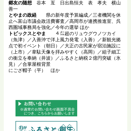
郷友の随想
谷本 亙 日出島恒夫 表 孝夫 横山
善一
とやまの政経
県の新年度予算編成／三者機関を休
止へ富山市議会政活費審査／高岡市が連携推進室、呉
西圏域事務局を強化／今年の選挙 ほか
トピックスとやま
４㍍超のリュウグウノツカイ
（魚津）／入善沖で洋上風力発電（入善）／新観光拠
点で初イベント（朝日）／大正の古民家が宿泊施設に
（上市）／韋駄天像を拝みやすく（高岡）／組子細工
の衝立を奉納（井波）／ふるさと納税２億円突破（氷
見）／合掌屋根背景
にござ帽子（平） ほか