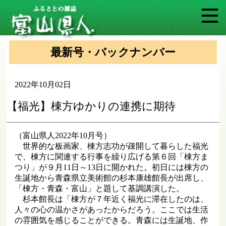
最新号・バックナンバー
2022年10月02日
【福光】棟方ゆかりの連携に期待
（富山県人2022年10月号）
世界的な板画家、棟方志功が疎開して暮らした福光
で、棟方に関連する行事を繰り広げる第６回「棟方ま
つり」が９月11日～13日に開かれた。初日には棟方の
生誕地から青森県立美術館の杉本康雄館長が出席し、
「棟方・青森・富山」と題して基調講演した。
杉本館長は「棟方が７年近く福光に滞在したのは、
人々の心の温かさがあったからだろう。ここでは生活
の雰囲気を感じることができる。青森には生誕地、作