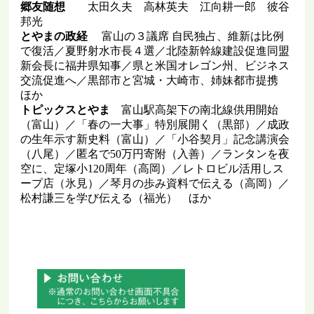
郷友随想
太田久夫 高林英夫 江向耕一郎 彼谷
邦光
とやまの政経
富山の３議席 自民独占、維新は比例
で復活／夏野射水市長４選／北陸新幹線建設促進同盟
新会長に福井県知事／県と米国オレゴン州、ビジネス
交流促進へ／黒部市と宮城・大崎市、姉妹都市提携
ほか
トピックスとやま
富山駅高架下の南北線供用開始
（富山）／「春の一大事」特別展開く（黒部）／成政
の生年示す新史料（富山）／「小谷契月」記念講演会
（八尾）／匿名で50万円寄附（入善）／ランタンを夜
空に、定塚小120周年（高岡）／レトロビル活用しス
ープ店（氷見）／琴月の歩み資料で伝える（高岡）／
松村謙三を学び伝える（福光） ほか