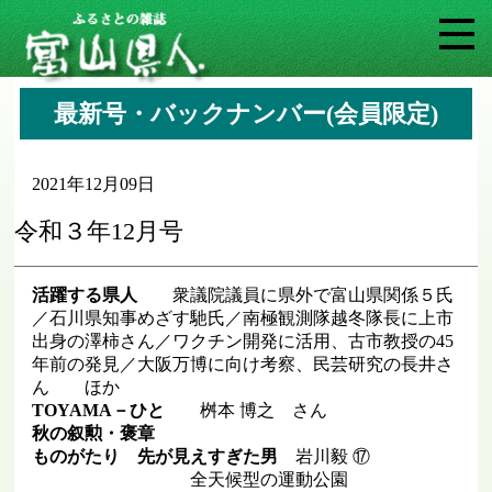
最新号・バックナンバー(会員限定)
2021年12月09日
令和３年12月号
活躍する県人
衆議院議員に県外で富山県関係５氏
／石川県知事めざす馳氏／南極観測隊越冬隊長に上市
出身の澤柿さん／ワクチン開発に活用、古市教授の45
年前の発見／大阪万博に向け考察、民芸研究の長井さ
ん ほか
TOYAMA－ひと
桝本 博之 さん
秋の叙勲・褒章
ものがたり 先が見えすぎた男
岩川毅 ⑰
全天候型の運動公園