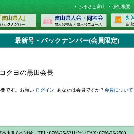
ふるさと富山
会社概要
最新号・バックナンバー(会員限定)
コクヨの黒田会長
必要です。お願い
ログイン
. あなたは会員ですか ?
会員について
号 TEL: 0766-25-5211(代) / FAX: 0766-26-2500