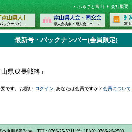
ふるさと富山
会社概要
最新号・バックナンバー(会員限定)
富山県成長戦略」
必要です。お願い
ログイン
. あなたは会員ですか ?
会員について
号 TEL: 0766-25-5211(代) / FAX: 0766-26-2500