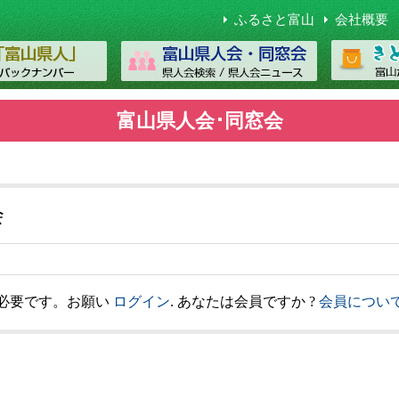
ふるさと富山
会社概要
富山県人会･同窓会
会
必要です。お願い
ログイン
. あなたは会員ですか ?
会員につい